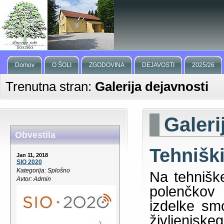
Domov
O ŠOLI
ZGODOVINA
DEJAVOSTI
2025/26
Trenutna stran:
Galerija dejavnosti
Galeri
Obvestila
Tehniški
Jan 11, 2018
SIO 2020
Kategorija: Splošno
Na tehnišk
Avtor: Admin
polenčkov
izdelke smo
življenjske