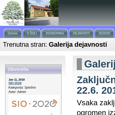
Domov
O ŠOLI
ZGODOVINA
DEJAVOSTI
2025/26
Trenutna stran:
Galerija dejavnosti
Galeri
Obvestila
Zaključ
Jan 11, 2018
SIO 2020
22.6. 20
Kategorija: Splošno
Avtor: Admin
Vsaka zaklj
ogromen iz