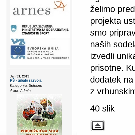
želimo preds
projekta ust
smo pripravi
naših sodel
izvedli unik
prisotne. Ku
Jan 31, 2013
dodatek na 
PŠ - gibalo razvoja
Kategorija: Splošno
z vrhunski
Avtor: Admin
40 slik