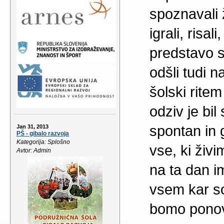
spoznavali ž
igrali, risal
predstavo s
odšli tudi n
šolski rite
odziv je bil 
spontan in 
Jan 31, 2013
PŠ - gibalo razvoja
Kategorija: Splošno
vse, ki živ
Avtor: Admin
na ta dan i
vsem kar sod
bomo ponovi