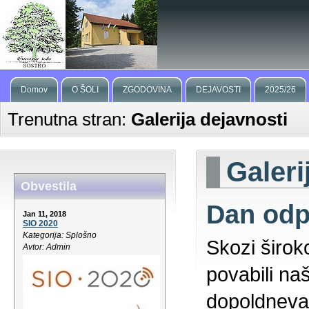
Domov
O ŠOLI
ZGODOVINA
DEJAVOSTI
2025/26
Trenutna stran:
Galerija dejavnosti
Galeri
Obvestila
Dan odpr
Jan 11, 2018
SIO 2020
Kategorija: Splošno
Skozi širok
Avtor: Admin
povabili n
dopoldneva s