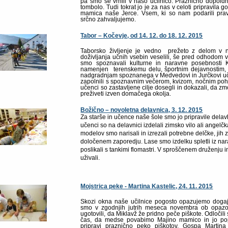
pa smo se vrnili v našo učilnico. Praznično dopold
tombolo. Tudi tokrat jo je za nas v celoti pripravila g
mamica naše Jerce. Vsem, ki so nam podarili prav
srčno zahvaljujemo.
Tabor – Kočevje, od 14. 12. do 18. 12. 2015
Taborsko življenje je vedno prežeto z delom v n
doživljanja učnih vsebin veselili, še pred odhodom 
smo spoznavali kulturne in naravne posebnosti K
namenjen terenskemu delu, športnim dejavnostim,
nadgradnjam spoznanega v Medvedovi in Jurčkovi uči
zapolnili s spoznavnim večerom, kvizom, nočnim po
učenci so zastavljene cilje dosegli in dokazali, da zm
preživeti izven domačega okolja.
Božično – novoletna delavnica, 3. 12. 2015
Za starše in učence naše šole smo jo pripravile delavk
učenci so na delavnici izdelali zimsko vilo ali angelčk
modelov smo narisali in izrezali potrebne delčke, jih zle
določenem zaporedju. Lase smo izdelku spletli iz nar
poslikali s tankimi flomastri. V sproščenem druženju 
uživali.
Mojstrica peke - Martina Kastelic, 24. 11. 2015
Skozi okna naše učilnice pogosto opazujemo doga
smo v zgodnjih jutrih meseca novembra ob opazov
ugotovili, da Miklavž že pridno peče piškote. Odločili 
čas, da medse povabimo Majino mamico in jo po
pripravi praznično peko piškotov. Gospa Martina