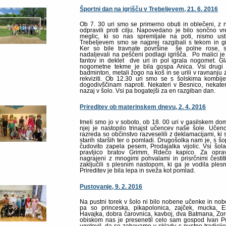
Športni dan na igrišču v Trebeljevem, 21. 6. 2016
Ob 7. 30 uri smo se primerno obuti in oblečeni, z 
odpravili proti cilju. Napovedano je bilo sončno v
meglic, ki so nas spremljale na poti, nismo ustr
Trebeljevem smo se najprej razgibali s tekom in g
Ker so bile travnate površine še polne rose,
nadaljevali na peščeni podlagi igrišča. Po malici 
fantov in deklet dve uri in pol igrala nogomet. Gl
nogometne tekme je bila gospa Anica. Vsi drugi š
badminton, metali žogo na koš in se urili v ravnanju z
rekviziti. Ob 12.30 uri smo se s šolskima kombij
dogodivščinam naproti. Nekateri v Besnico, nekate
nazaj v šolo. Vsi pa bogatejši za en razgiban dan.
Prireditev ob materinskem dnevu, 2. 4. 2016
Imeli smo jo v soboto, ob 18. 00 uri v gasilskem d
njej je nastopilo trinajst učencev naše šole. Učenc
razreda so občinstvo razveselili z deklamacijami, ki s
starih starših ter o pomladi. Drugošolka nam je, s šo
čudovito zapela pesem, Prodajalka vijolic. Vsi šolar
pravljico bratov Grimm, Rdečo kapico. Za oprav
nagrajeni z mnogimi pohvalami in prisrčnimi česti
zaključili s plesnim nastopom, ki ga je vodila plesn
Prireditev je bila lepa in sveža kot pomlad.
Pustovanje, 9. 2. 2016
Na pustni torek v šolo ni bilo nobene učenke in nob
pa so princeska, pikapolonica, zajček, mucka, E
Havajka, dobra čarovnica, kavboj, dva Batmana, Zor
obiskom nas je presenetil celo sam gospod Ivan Pu