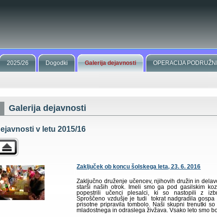
2025/26
Dogodki
Galerija dejavnosti
OPERACIJA PODRUŽN
Galerija dejavnosti
ejavnosti v letu 2015/16
Zaključek ob koncu šolskega leta, 23. 6. 2016
Zaključno druženje učencev, njihovih družin in delavc
starši naših otrok. Imeli smo ga pod gasilskim ko
popestrili učenci plesalci, ki so nastopili z iz
Sproščeno vzdušje je tudi tokrat nadgradila gospa 
prisotne pripravila tombolo. Naši skupni trenutki so 
mladostnega in odraslega živžava. Vsako leto smo bol