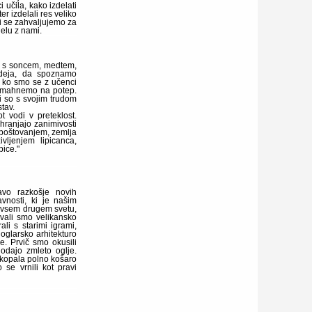
 učila, kako izdelati
r izdelali res veliko
i se zahvaljujemo za
delu z nami.
la s soncem, medtem,
 Ideja, da spoznamo
, ko smo se z učenci
o mahnemo na potep.
 so s svojim trudom
tav.
 vodi v preteklost.
hranjajo zanimivosti
 spoštovanjem, zemlja
vljenjem lipicanca,
pice."
avo razkošje novih
nosti, ki je našim
ovsem drugem svetu,
ovali smo velikansko
li s starimi igrami,
 oglarsko arhitekturo
e. Prvič smo okusili
dodajo zmleto oglje.
izkopala polno košaro
se vrnili kot pravi