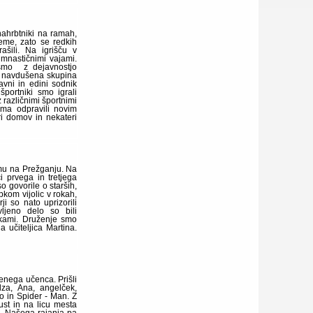
nahrbtniki na ramah,
reme, zato se redkih
ašili. Na igrišču v
imnastičnimi vajami.
 smo z dejavnostjo
je navdušena skupina
avni in edini sodnik
portniki smo igrali
 različnimi športnimi
ema odpravili novim
ri domov in nekateri
omu na Prežganju. Na
i prvega in tretjega
o govorile o starših,
pkom vijolic v rokah,
ji so nato uprizorili
ljeno delo so bili
tkami. Druženje smo
a učiteljica Martina.
enega učenca. Prišli
lza, Ana, angelček,
o in Spider - Man. Z
st in na licu mesta