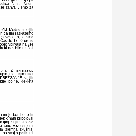
o. Našega rajanja pa
ebelica Neža. Vsem
 se zahvaljujemo za
olčki. Medse smo jih
 in da jim razkažemo
nami ves dan, saj smo
 Čas do 17.00 ure je
obro vplivala na vse
da bi nas bilo na šoli
E
ubljani Zimski nastop
pin, med njimi tudi
 PREŽGANJE, saj jih
bile polne, dekleta
l nam je bombone in
edek k nam pripotoval
skupaj z njim smo se
si, smo voz usmerili
la izjemna izkušnja.
 po svojih potih, mi