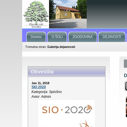
Domov
O ŠOLI
ZGODOVINA
DEJAVOSTI
Trenutna stran:
Galerija dejavnosti
Obvestila
D
Jan 11, 2018
SIO 2020
Kategorija: Splošno
Avtor: Admin