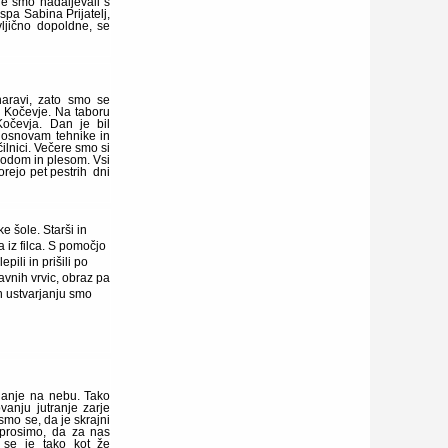
ne smo nadaljevali s
ospa Sabina Prijatelj,
ljično dopoldne, se
aravi, zato smo se
v Kočevje. Na taboru
očevja. Dan je bil
 osnovam tehnike in
lnici. Večere smo si
hodom in plesom. Vsi
orejo pet pestrih dni
e šole. Starši in
a iz filca. S pomočjo
pili in prišili po
avnih vrvic, obraz pa
in ustvarjanju smo
janje na nebu. Tako
anju jutranje zarje
smo se, da je skrajni
prosimo, da za nas
 se je tako kot že