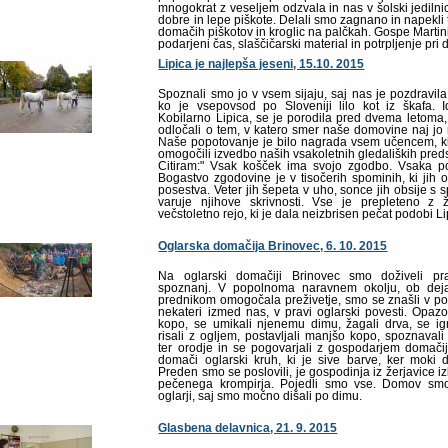
mnogokrat z veseljem odzvala in nas v šolski jedilnici
dobre in lepe piškote. Delali smo zagnano in napekli te
domačih piškotov in kroglic na palčkah. Gospe Martin
podarjeni čas, slaščičarski material in potrpljenje pri 
Lipica je najlepša jeseni, 15.10. 2015
Spoznali smo jo v vsem sijaju, saj nas je pozdravi
ko je vsepovsod po Sloveniji lilo kot iz škafa.
Kobilarno Lipica, se je porodila pred dvema letoma
odločali o tem, v katero smer naše domovine naj j
Naše popotovanje je bilo nagrada vsem učencem, ki
omogočili izvedbo naših vsakoletnih gledaliških preds
Citiram:" Vsak košček ima svojo zgodbo. Vsaka pot
Bogastvo zgodovine je v tisočerih spominih, ki jih o
posestva. Veter jih šepeta v uho, sonce jih obsije s
varuje njihove skrivnosti. Vse je prepleteno z ži
večstoletno rejo, ki je dala neizbrisen pečat podobi Li
Oglarska domačija Brinovec, 6. 10. 2015
Na oglarski domačiji Brinovec smo doživeli pr
spoznanj. V popolnoma naravnem okolju, ob dejav
prednikom omogočala preživetje, smo se znašli v p
nekateri izmed nas, v pravi oglarski povesti. Opaz
kopo, se umikali njenemu dimu, žagali drva, se igra
risali z ogljem, postavljali manjšo kopo, spoznavali
ter orodje in se pogovarjali z gospodarjem domačij
domači oglarski kruh, ki je sive barve, ker moki 
Preden smo se poslovili, je gospodinja iz žerjavice 
pečenega krompirja. Pojedli smo vse. Domov smo 
oglarji, saj smo močno dišali po dimu.
Glasbena delavnica, 21. 9. 2015