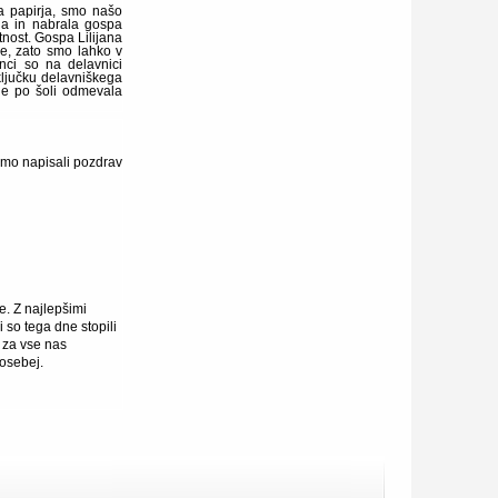
a papirja, smo našo
ala in nabrala gospa
tnost. Gospa Lilijana
ne, zato smo lahko v
nci so na delavnici
ključku delavniškega
a je po šoli odmevala
a smo napisali pozdrav
e. Z najlepšimi
i so tega dne stopili
o za vse nas
posebej.