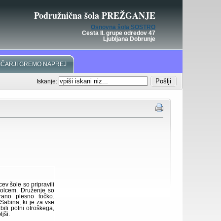
Podružnična šola PREŽGANJE
Osnovna šola SOSTRO
Cesta II. grupe odredov 47
Ljubljana Dobrunje
IČARJI GREMO NAPREJ
Iskanje:
ev šole so pripravili
zolcem. Druženje so
brano plesno točko.
Sabina, ki je za vse
bili polni otroškega,
jši.