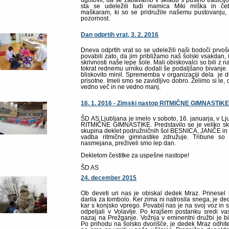
ugotovil, da se zabavamo v skladu s pustno tradicij
sta se udeležili tudi mamica Miki miška in č
maškaram, ki so se pridružile našemu pustovanju,
pozornost.
Dan odprtih vrat, 3. 2. 2016
Dneva odprtih vrat so se udeležili naši bodoči prvoš
povabili zato, da jim približamo naš šolski vsakdan,
skrivnosti naše lepe šole. Mali obiskovalci so bili z 
tokrat rednemu urniku dodali še podaljšano bivanje.
bliskovito minil. Sprememba v organizaciji dela je d
prisotne. Imeli smo se zavidljivo dobro. Želimo si le, 
vedno več in ne vedno manj.
16. 1. 2016 - Zimski nastop RITMIČNE GIMNASTIK
ŠD AS Ljubljana je imelo v soboto, 16. januarja, v Lj
RITMIČNE GIMNASTIKE. Predstavilo se je veliko sku
skupina deklet podružničnih šol BESNICA, JANČE in
vadba ritmične gimnastike združuje. Tribune so 
nasmejana, preživeli smo lep dan.
Dekletom čestitke za uspešne nastope!
ŠD AS
24. december 2015
Ob deveti uri nas je obiskal dedek Mraz. Prinese
darila za tombolo. Ker zima ni natrosila snega, je d
kar s konjsko vprego. Povabil nas je na svoj voz in 
odpeljali v Volavlje. Po krajšem postanku sredi va
nazaj na Prežganje. Vožnja v eminentni družbi je bi
Po prihodu na šolsko dvorišče, je dedek Mraz odhitel