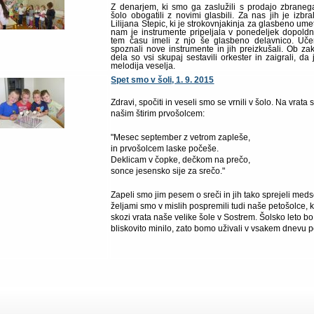
Z denarjem, ki smo ga zaslužili s prodajo zbraneg
šolo obogatili z novimi glasbili. Za nas jih je izbr
Lilijana Stepic, ki je strokovnjakinja za glasbeno ume
nam je instrumente pripeljala v ponedeljek dopold
tem času imeli z njo še glasbeno delavnico. Uče
spoznali nove instrumente in jih preizkušali. Ob za
dela so vsi skupaj sestavili orkester in zaigrali, d
melodija veselja.
Spet smo v šoli, 1. 9. 2015
Zdravi, spočiti in veseli smo se vrnili v šolo. Na vrat
našim štirim prvošolcem:
"Mesec september z vetrom zapleše,
in prvošolcem laske počeše.
Deklicam v čopke, dečkom na prečo,
sonce jesensko sije za srečo."
Zapeli smo jim pesem o sreči in jih tako sprejeli meds
željami smo v mislih pospremili tudi naše petošolce, k
skozi vrata naše velike šole v Sostrem. Šolsko leto b
bliskovito minilo, zato bomo uživali v vsakem dnevu 