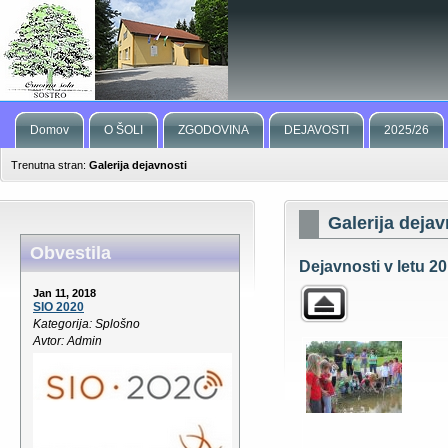
Domov
O ŠOLI
ZGODOVINA
DEJAVOSTI
2025/26
Trenutna stran:
Galerija dejavnosti
Galerija dejav
Obvestila
Dejavnosti v letu 2
Jan 11, 2018
SIO 2020
Kategorija: Splošno
Avtor: Admin