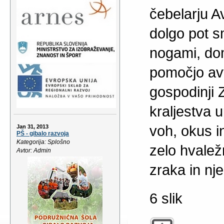
čebelarju A
dolgo pot s
nogami, dom
pomočjo av
gospodinji 
kraljestva u
voh, okus i
Jan 31, 2013
PŠ - gibalo razvoja
Kategorija: Splošno
zelo hvalež
Avtor: Admin
zraka in nj
6 slik