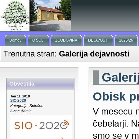
Domov
O ŠOLI
ZGODOVINA
DEJAVOSTI
2025/26
Trenutna stran:
Galerija dejavnosti
Galeri
Obvestila
Obisk pr
Jan 11, 2018
SIO 2020
Kategorija: Splošno
V mesecu n
Avtor: Admin
čebelarji. 
smo se v me