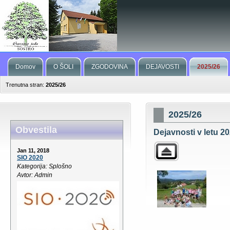
Domov
O ŠOLI
ZGODOVINA
DEJAVOSTI
2025/26
Trenutna stran:
2025/26
2025/26
Obvestila
Dejavnosti v letu 20
Jan 11, 2018
SIO 2020
Kategorija: Splošno
Avtor: Admin