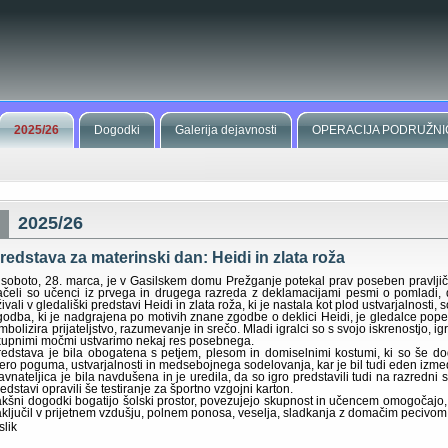
2025/26
Dogodki
Galerija dejavnosti
OPERACIJA PODRUŽNI
2025/26
redstava za materinski dan: Heidi in zlata roža
 soboto, 28. marca, je v Gasilskem domu Prežganje potekal prav poseben pravljični 
ačeli so učenci iz prvega in drugega razreda z deklamacijami pesmi o pomladi, dr
ivali v gledališki predstavi Heidi in zlata roža, ki je nastala kot plod ustvarjalnosti, 
godba, ki je nadgrajena po motivih znane zgodbe o deklici Heidi, je gledalce popelja
mbolizira prijateljstvo, razumevanje in srečo. Mladi igralci so s svojo iskrenostjo, ig
kupnimi močmi ustvarimo nekaj res posebnega.
redstava je bila obogatena s petjem, plesom in domiselnimi kostumi, ki so še dod
ero poguma, ustvarjalnosti in medsebojnega sodelovanja, kar je bil tudi eden izmed 
avnateljica je bila navdušena in je uredila, da so igro predstavili tudi na razredni s
edstavi opravili še testiranje za športno vzgojni karton.
akšni dogodki bogatijo šolski prostor, povezujejo skupnost in učencem omogočajo, d
aključil v prijetnem vzdušju, polnem ponosa, veselja, sladkanja z domačim pecivom 
slik