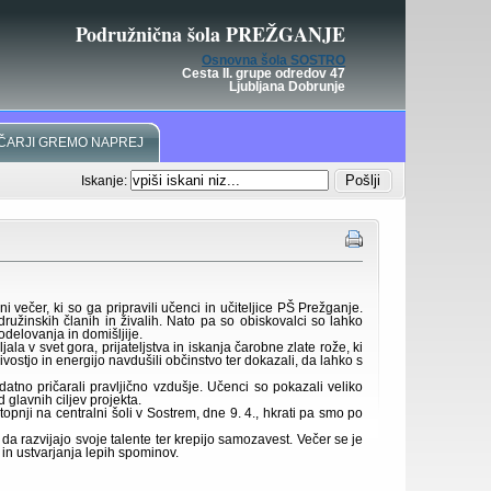
Podružnična šola PREŽGANJE
Osnovna šola SOSTRO
Cesta II. grupe odredov 47
Ljubljana Dobrunje
ČARJI GREMO NAPREJ
Iskanje:
večer, ki so ga pripravili učenci in učiteljice PŠ Prežganje.
užinskih članih in živalih. Nato pa so obiskovalci so lahko
sodelovanja in domišljije.
la v svet gora, prijateljstva in iskanja čarobne zlate rože, ki
rivostjo in energijo navdušili občinstvo ter dokazali, da lahko s
atno pričarali pravljično vzdušje. Učenci so pokazali veliko
glavnih ciljev projekta.
topnji na centralni šoli v Sostrem, dne 9. 4., hkrati pa smo po
a razvijajo svoje talente ter krepijo samozavest. Večer se je
in ustvarjanja lepih spominov.