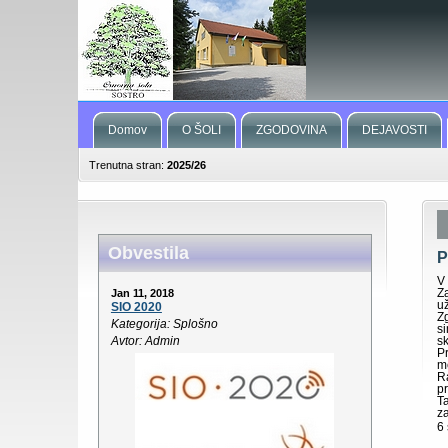
Domov
O ŠOLI
ZGODOVINA
DEJAVOSTI
Trenutna stran:
2025/26
Obvestila
P
V
Z
Jan 11, 2018
už
SIO 2020
Z
Kategorija: Splošno
si
Avtor: Admin
s
P
m
R
pr
T
z
6 