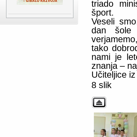
triado min
šport.
Veseli smo
dan šole d
verjamemo,
tako dobro
nami je let
znanja – na
Učiteljice 
8 slik