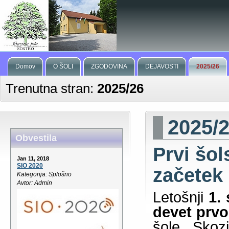
Domov
O ŠOLI
ZGODOVINA
DEJAVOSTI
2025/26
Trenutna stran:
2025/26
2025/
Obvestila
Prvi šo
Jan 11, 2018
SIO 2020
začetek
Kategorija: Splošno
Avtor: Admin
Letošnji
1.
devet prvo
šole. Skoz