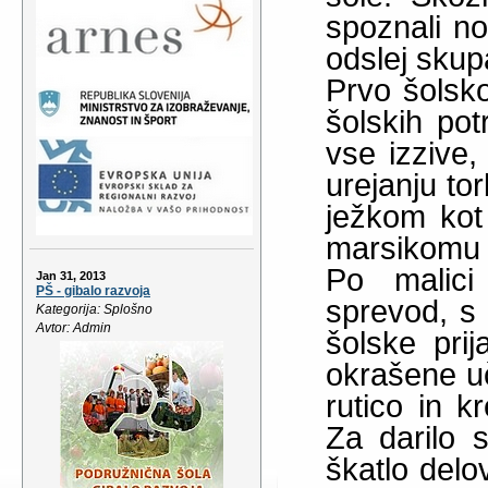
spoznali nov
odslej skup
Prvo šolsko
šolskih pot
vse izzive,
urejanju to
ježkom kot 
marsikomu 
Po malici 
Jan 31, 2013
PŠ - gibalo razvoja
sprevod, s 
Kategorija: Splošno
Avtor: Admin
šolske prij
okrašene uč
rutico in k
Za darilo s
škatlo delo